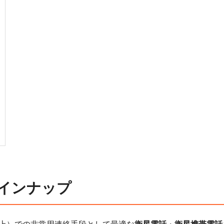
インナップ
上）での非常用連絡手段として最適な
衛星電話
・
衛星携帯電話