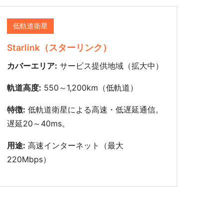
低軌道衛星
Starlink（スターリンク）
カバーエリア:
サービス提供地域（拡大中）
軌道高度:
550～1,200km（低軌道）
特徴:
低軌道衛星による高速・低遅延通信。
遅延20～40ms。
用途:
高速インターネット（最大
220Mbps）