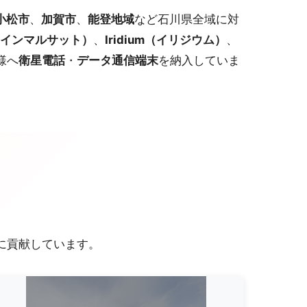
小松市
、
加賀市
、
能登地域
など石川県全域に対
at（インマルサット）
、
Iridium（イリジウム）
、
様へ
衛星電話
・
データ通信端末
を納入していま
策に貢献しています。