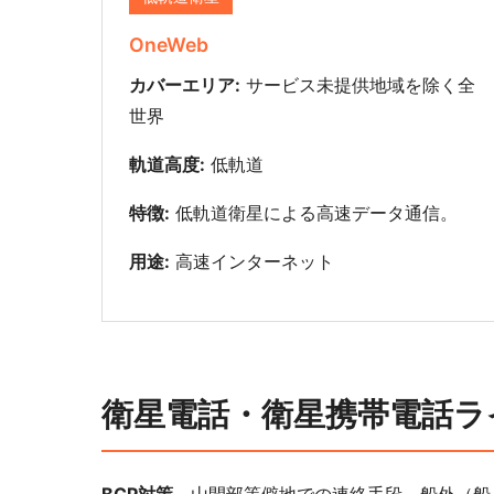
OneWeb
カバーエリア:
サービス未提供地域を除く全
世界
軌道高度:
低軌道
特徴:
低軌道衛星による高速データ通信。
用途:
高速インターネット
衛星電話・衛星携帯電話ラ
BCP対策
、山間部等僻地での連絡手段、船外（船