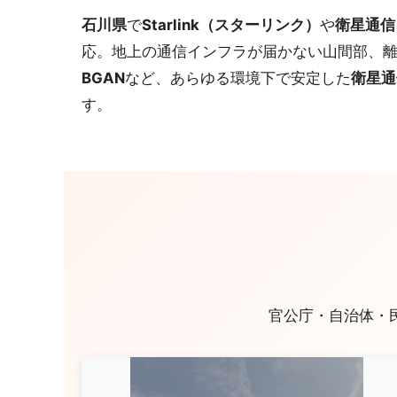
石川県
で
Starlink（スターリンク）
や
衛星通信
応。地上の通信インフラが届かない山間部、
BGAN
など、あらゆる環境下で安定した
衛星通
す。
官公庁・自治体・民