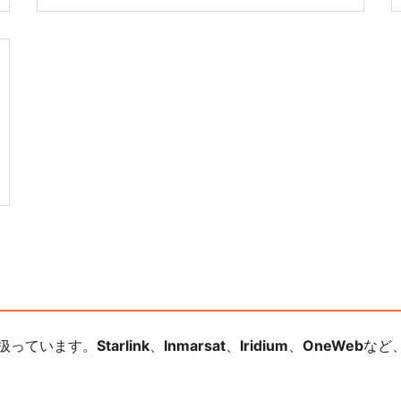
扱っています。
Starlink
、
Inmarsat
、
Iridium
、
OneWeb
など